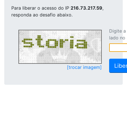
Para liberar o acesso
do IP
216.73.217.59
,
responda ao desafio abaixo.
Digite 
lado no
[trocar imagem]