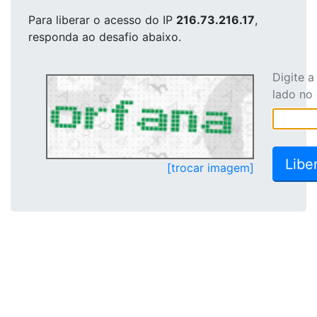
Para liberar o acesso
do IP
216.73.216.17
,
responda ao desafio abaixo.
Digite 
lado no
[trocar imagem]